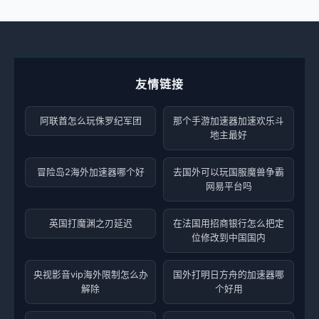
友情链接
阿联酋怎么玩侏罗纪军团
那个手游加速器加速欢乐斗
地主最好
冒险岛2海外加速器哪个好
去国外可以玩国服魔兽争霸
网易平台吗
英国打魔渊之刃延迟
在法国用招商银行怎么把定
位修改到中国国内
央视影音vip海外限制怎么办
国外打明日方舟的加速器哪
解除
个好用