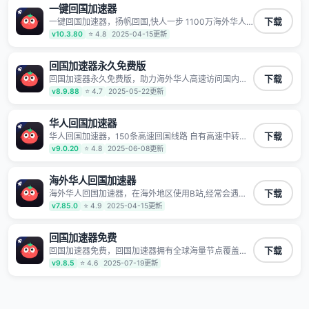
一键回国加速器
一键回国加速器，扬帆回国,快人一步 1100万海外华人
下载
都在用的音乐视频回国加速器 Android iOS Windows
v10.3.80
⭐ 4.8
2025-04-15更新
Mac TV VIP 支持多种加速场景 了解更多 看视频 全球高
速通道搭配第三方CDN节点,解锁加速腾讯视频、爱奇
艺、哔哩哔哩和优酷视频,在国外也能畅快追剧!
回国加速器永久免费版
回国加速器永久免费版，助力海外华人高速访问国内网
下载
络，快速开启国内各直播平台,解决国内视频、音乐卡顿
v8.9.88
⭐ 4.7
2025-05-22更新
问题；更能加速海量国服游戏，超低延迟稳定不掉线,畅
享国内网络！
华人回国加速器
华人回国加速器，150条高速回国线路 自有高速中转节
下载
点 无需注册 一键连接 提供高速线路 应用内直达视频音
v9.0.20
⭐ 4.8
2025-06-08更新
乐app,快人一步 应用模式 App互不干扰 不间断的隐私保
护 数据加密 隐私保护 保持高速同时确保数据不泄露 阻
止第三方对数据进行窃取和监听
海外华人回国加速器
海外华人回国加速器，在海外地区使用B站,经常会遇到B
下载
站地区版权限制/网络IP屏蔽,缓冲卡顿等问题,使用我们
v7.85.0
⭐ 4.9
2025-04-15更新
的哔哩哔哩专用回国VPN,可加速解决各类网络问题,一键
网络回国,全球智能专线为您提供最优线路,一对一技术客
服7*24小时服务。
回国加速器免费
回国加速器免费，回国加速器拥有全球海量节点覆盖，
下载
运营商专线不卡顿超稳定，专为海外华人和留学生打
v9.8.5
⭐ 4.6
2025-07-19更新
造，帮助海外华人免除地域限制，随时高速稳定低延迟
玩国服游戏、观看高清视频、听高品质音乐。