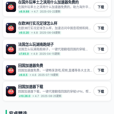
据不泄露 阻止第三方对数据进行窃取和监听
在国外玩率土之滨用什么加速器免费的
在国外玩率土之滨用什么加速器免费的，助力海外华人
下载
高速访问国内网络，快速开启国内各直播平台,解决国内
v8.9.88
⭐ 4.7
2025-05-22更新
视频、音乐卡顿问题；更能加速海量国服游戏，超低延
迟稳定不掉线,畅享国内网络！
在欧洲打实况足球怎么样
在欧洲打实况足球怎么样，加速访问中国音视频和网
下载
站，专业回国加速器，帮你加速访问优酷、bilibili、腾讯
v9.0.20
⭐ 4.8
2025-06-08更新
视频、爱奇艺等，加速国服游戏，例如原神、阴阳师、
和平精英、使命召唤、天涯明月刀、一梦江湖、幻书启
示录、明日方舟、战双帕弥什、sky光·遇、另一个伊甸
法国怎么玩湖南跑胡子
园等国内各种服务,回国加速器致力于帮助海外华人和留
法国怎么玩湖南跑胡子，一键代理翻墙回国的穿梭
下载
学生、港澳台地区用户提供最好的回国游戏和音乐视频
VPN，帮助海外华人留学生及港澳台地区用户破除地区
v7.85.0
⭐ 4.9
2025-04-15更新
加速服务，可以在海外或港澳台地区流畅加速国服游戏
版权限制问题，一键降低游戏延迟，加速访问中国网
和音视频服务，提供专业稳定的全球回国线路和游戏加
站、游戏及应用。
速专线。能加速访问优酷、爱奇艺、腾讯视频、B站、芒
回国加速器免费
果TV、西瓜视频、QQ音乐、网易云音乐、酷狗音乐、
YY等主流网站应用解除限制，带你穿梭加速回国。目前
回国加速器免费，一键畅享游戏,视频,直播等各大主流
下载
已有上百万用户，用户整体好评95%以上，一对一在线
App应用,视频加载极速不卡顿。人在海外听歌,玩国服游
v9.8.5
⭐ 4.6
2025-07-19更新
客服支持，保障你的使用体验。
戏 简单易用。
回国加速器下载
回国加速器下载，一键代理翻墙回国的穿梭VPN，帮助
下载
海外华人留学生及港澳台地区用户破除地区版权限制问
v10.28.0
⭐ 4.7
2025-08-25更新
题，一键降低游戏延迟，加速访问中国网站、游戏及应
用。
安卓精选