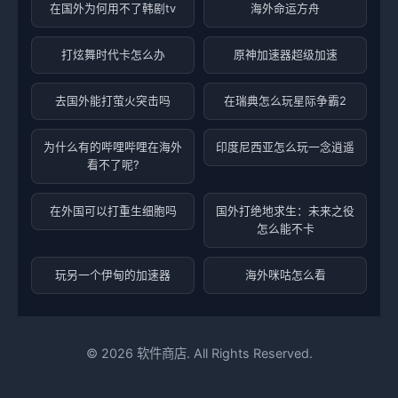
在国外为何用不了韩剧tv
海外命运方舟
打炫舞时代卡怎么办
原神加速器超级加速
去国外能打萤火突击吗
在瑞典怎么玩星际争霸2
为什么有的哔哩哔哩在海外
印度尼西亚怎么玩一念逍遥
看不了呢?
在外国可以打重生细胞吗
国外打绝地求生：未来之役
怎么能不卡
玩另一个伊甸的加速器
海外咪咕怎么看
©
2026
软件商店. All Rights Reserved.