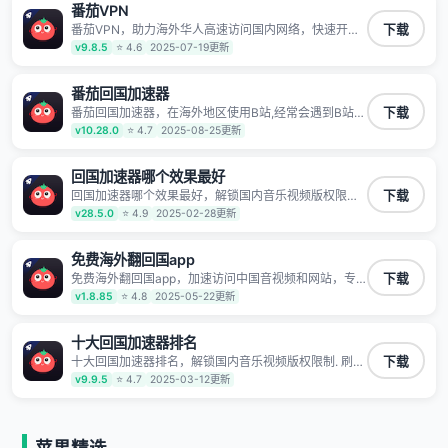
番茄VPN
TV、西瓜视频、QQ音乐、网易云音乐、酷狗音乐、YY
等主流网站应用解除限制，带你穿梭加速回国。目前已
番茄VPN，助力海外华人高速访问国内网络，快速开启
下载
有上百万用户，用户整体好评95%以上，一对一在线客
国内各直播平台,解决国内视频、音乐卡顿问题；更能加
v9.8.5
⭐ 4.6
2025-07-19更新
服支持，保障你的使用体验。
速海量国服游戏，超低延迟稳定不掉线,畅享国内网络！
番茄回国加速器
番茄回国加速器，在海外地区使用B站,经常会遇到B站地
下载
区版权限制/网络IP屏蔽,缓冲卡顿等问题,使用我们的哔
v10.28.0
⭐ 4.7
2025-08-25更新
哩哔哩专用回国VPN,可加速解决各类网络问题,一键网络
回国,全球智能专线为您提供最优线路,一对一技术客服
7*24小时服务。
回国加速器哪个效果最好
回国加速器哪个效果最好，解锁国内音乐视频版权限制.
下载
刷剧不卡，高清秒开. 有效降低国服游戏延迟. 提升国内
v28.5.0
⭐ 4.9
2025-02-28更新
主流应用访问速度 ; 独创加速黑科技 · 海量边缘. 动态多
线. 智能流控。
免费海外翻回国app
免费海外翻回国app，加速访问中国音视频和网站，专
下载
业回国加速器，帮你加速访问优酷、bilibili、腾讯视频、
v1.8.85
⭐ 4.8
2025-05-22更新
爱奇艺等，加速国服游戏，例如原神、阴阳师、和平精
英、使命召唤、天涯明月刀、一梦江湖、幻书启示录、
明日方舟、战双帕弥什、sky光·遇、另一个伊甸园等国
十大回国加速器排名
内各种服务,回国加速器致力于帮助海外华人和留学生、
十大回国加速器排名，解锁国内音乐视频版权限制. 刷剧
下载
港澳台地区用户提供最好的回国游戏和音乐视频加速服
不卡，高清秒开. 有效降低国服游戏延迟. 提升国内主流
v9.9.5
⭐ 4.7
2025-03-12更新
务，可以在海外或港澳台地区流畅加速国服游戏和音视
应用访问速度 ; 独创加速黑科技 · 海量边缘. 动态多线. 智
频服务，提供专业稳定的全球回国线路和游戏加速专
能流控。
线。能加速访问优酷、爱奇艺、腾讯视频、B站、芒果
TV、西瓜视频、QQ音乐、网易云音乐、酷狗音乐、YY
等主流网站应用解除限制，带你穿梭加速回国。目前已
苹果精选