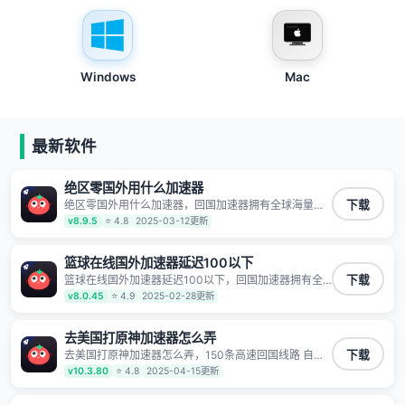
Windows
Mac
最新软件
绝区零国外用什么加速器
绝区零国外用什么加速器，回国加速器拥有全球海量节
下载
点覆盖，运营商专线不卡顿超稳定，专为海外华人和留
v8.9.5
⭐ 4.8
2025-03-12更新
学生打造，帮助海外华人免除地域限制，随时高速稳定
低延迟玩国服游戏、观看高清视频、听高品质音乐。
篮球在线国外加速器延迟100以下
篮球在线国外加速器延迟100以下，回国加速器拥有全
下载
球海量节点覆盖，运营商专线不卡顿超稳定，专为海外
v8.0.45
⭐ 4.9
2025-02-28更新
华人和留学生打造，帮助海外华人免除地域限制，随时
高速稳定低延迟玩国服游戏、观看高清视频、听高品质
音乐。
去美国打原神加速器怎么弄
去美国打原神加速器怎么弄，150条高速回国线路 自有
下载
高速中转节点 无需注册 一键连接 提供高速线路 应用内
v10.3.80
⭐ 4.8
2025-04-15更新
直达视频音乐app,快人一步 应用模式 App互不干扰 不间
断的隐私保护 数据加密 隐私保护 保持高速同时确保数