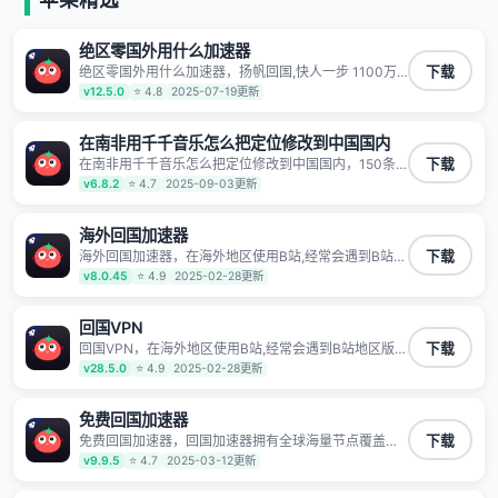
有上百万用户，用户整体好评95%以上，一对一在线客
服支持，保障你的使用体验。
绝区零国外用什么加速器
绝区零国外用什么加速器，扬帆回国,快人一步 1100万
下载
海外华人都在用的音乐视频回国加速器 Android iOS
v12.5.0
⭐ 4.8
2025-07-19更新
Windows Mac TV VIP 支持多种加速场景 了解更多 看
视频 全球高速通道搭配第三方CDN节点,解锁加速腾讯
视频、爱奇艺、哔哩哔哩和优酷视频,在国外也能畅快追
在南非用千千音乐怎么把定位修改到中国国内
剧!
在南非用千千音乐怎么把定位修改到中国国内，150条
下载
高速回国线路 自有高速中转节点 无需注册 一键连接 提
v6.8.2
⭐ 4.7
2025-09-03更新
供高速线路 应用内直达视频音乐app,快人一步 应用模式
App互不干扰 不间断的隐私保护 数据加密 隐私保护 保
持高速同时确保数据不泄露 阻止第三方对数据进行窃取
海外回国加速器
和监听
海外回国加速器，在海外地区使用B站,经常会遇到B站地
下载
区版权限制/网络IP屏蔽,缓冲卡顿等问题,使用我们的哔
v8.0.45
⭐ 4.9
2025-02-28更新
哩哔哩专用回国VPN,可加速解决各类网络问题,一键网络
回国,全球智能专线为您提供最优线路,一对一技术客服
7*24小时服务。
回国VPN
回国VPN，在海外地区使用B站,经常会遇到B站地区版权
下载
限制/网络IP屏蔽,缓冲卡顿等问题,使用我们的哔哩哔哩
v28.5.0
⭐ 4.9
2025-02-28更新
专用回国VPN,可加速解决各类网络问题,一键网络回国,
全球智能专线为您提供最优线路,一对一技术客服7*24小
时服务。
免费回国加速器
免费回国加速器，回国加速器拥有全球海量节点覆盖，
下载
运营商专线不卡顿超稳定，专为海外华人和留学生打
v9.9.5
⭐ 4.7
2025-03-12更新
造，帮助海外华人免除地域限制，随时高速稳定低延迟
玩国服游戏、观看高清视频、听高品质音乐。